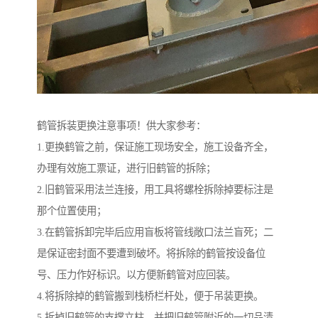
鹤管拆装更换注意事项！供大家参考：
1.更换鹤管之前，保证施工现场安全，施工设备齐全，
办理有效施工票证，进行旧鹤管的拆除；
2.旧鹤管采用法兰连接，用工具将螺栓拆除掉要标注是
那个位置使用；
3.在鹤管拆卸完毕后应用盲板将管线敞口法兰盲死；二
是保证密封面不要遭到破坏。将拆除的鹤管按设备位
号、压力作好标识。以方便新鹤管对应回装。
4.将拆除掉的鹤管搬到栈桥栏杆处，便于吊装更换。
5.拆掉旧鹤管的支撑立柱，并把旧鹤管附近的一切品清