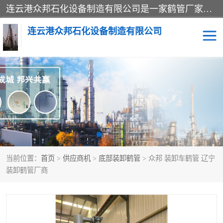
连云港众邦石化设备制造有限公司是一家鹤管厂家主营：鹤管、装车鹤管等，是致力于石油、石化等流体装卸设备(主要产品如鹤管、输油臂、脱缆钩等)的咨询、设计、制造、检测、安装指导、系统调试、维修维护等业务的公司。
连云港众邦石化设备制造有限公司
鹤管
顶部装卸鹤管
底部装卸鹤管
LNG低温鹤管
液氨鹤管
液化气鹤管
当前位置：
首页
>
供应商机
>
底部装卸鹤管
> 众邦 装卸车鹤管 辽宁
鹤管配件
活动梯栈台
装卸鹤管厂商
输油臂
定量装车系统
撬装系统设备
装车鹤管