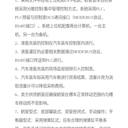
1、采购文件中应有上位机和UPS电源。鹤管装车自控系
统采用分散控制/集中管理控制方式，系统采用PLC，
PLC预留与控制室DCS通讯接口（MODEBUS协议，
RS485接口）。系统上位机配置两台计算机，一台主
机，另一台为备机。
2、液氨充装的控制在汽车装车控制室内进行。
3、液氨灌区的必要相关数据通过MODEBUS协议，
RS485接口传送到PLC进行。
4、汽车液氨充装的现场监视视频引入控制室。
5、汽车装车拟采用汽车衡进行贸易结算，流量计改为涡
街流量计可以降低采购费用。
6、卖方供货鹤管应确保鹤管在槽车正常移动范围内与槽
车移动而不受影响。
7、鹤管型式：底部罐装式、双管密闭式、手动操作；平
衡器型式：采用弹簧缸式；应有合理的弹簧缸平衡系