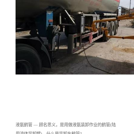
液氨鹤管 — 顾名思义，是用做液氨装卸作业的鹤管(陆
用流体装卸臂)。什么是装卸车鹤管?