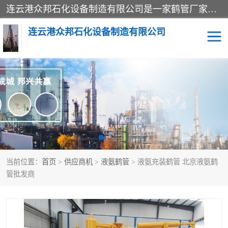
连云港众邦石化设备制造有限公司是一家鹤管厂家主营：鹤管、装车鹤管等，是致力于石油、石化等流体装卸设备(主要产品如鹤管、输油臂、脱缆钩等)的咨询、设计、制造、检测、安装指导、系统调试、维修维护等业务的公司。
连云港众邦石化设备制造有限公司
鹤管
顶部装卸鹤管
底部装卸鹤管
LNG低温鹤管
液氨鹤管
液化气鹤管
当前位置：
首页
>
供应商机
>
液氨鹤管
> 液氨充装鹤管 北京液氨鹤
鹤管配件
活动梯栈台
管批发商
输油臂
定量装车系统
撬装系统设备
装车鹤管