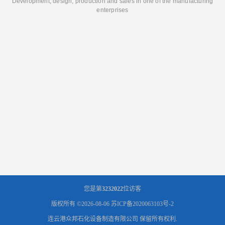
Development, design, production and sales in one of the manufacturing
enterprises
您是第
3232022
位访客
版权所有 ©2026-08-06
苏ICP备2020063103号-2
连云港众邦石化设备制造有限公司
保留所有权利.