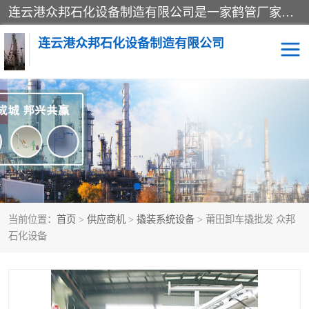
连云港众邦石化设备制造有限公司是一家鹤管厂家主营：鹤管、装车鹤管等，是致力于石油、石化等流体装卸设备(主要产品如鹤管、输油臂、脱缆钩等)的咨询、设计、制造、检测、安装指导、系统调试、维修维护等业务的公司。
连云港众邦石化设备制造有限公司
鹤管
顶部装卸鹤管
底部装卸鹤管
LNG低温鹤管
液氨鹤管
液化气鹤管
当前位置：
首页
>
供应商机
>
撬装系统设备
> 莆田卸车撬批发 众邦
鹤管配件
活动梯栈台
石化设备
输油臂
定量装车系统
撬装系统设备
装车鹤管