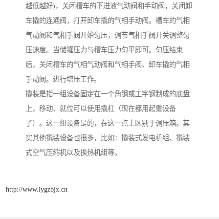
越低越好)，关闭槽车的下进液气动阀和手动阀，关闭卸
车撬的连通阀，打开卸车撬的气相手动阀。槽车的气相
气动阀和气相手阀开始匀压，调节气相手阀开关调整匀
压速度。当储罐压力与槽车压力匀平即可。匀压结束
后，关闭槽车的气相气动阀和气相手阀、卸车撬的气相
手动阀。进行增压工作。
撬装是指一组设备固定在一个角钢或工字钢制成的底盘
上，移动、就位可以使用撬杠（现在都用起重设备
了）。这一组设备是的，在这一点上区别于调压箱。其
实其他撬装设备也很多，比如：撬装式发电机组、撬装
式空气压缩机以及换热机组等。
http://www.lygzbjx.cn