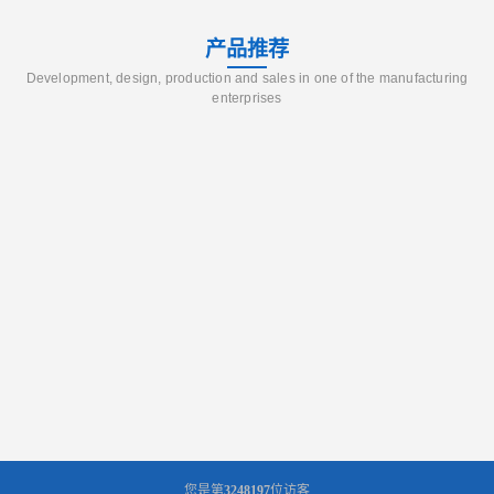
产品推荐
Development, design, production and sales in one of the manufacturing
enterprises
您是第
3248197
位访客