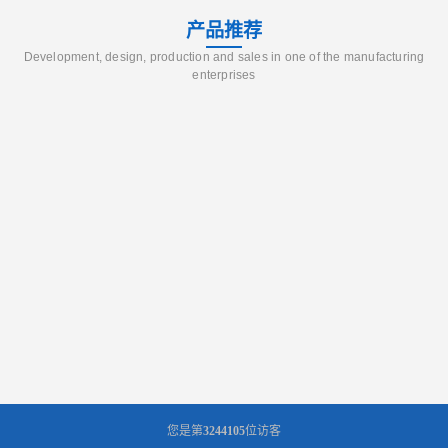
产品推荐
Development, design, production and sales in one of the manufacturing
enterprises
您是第
3244105
位访客