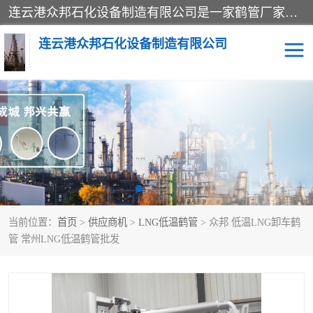
连云港众邦石化设备制造有限公司是一家鹤管厂家主营：鹤管、装车鹤管等，是致力于石油、石化等流体装卸设备(主要产品如鹤管、输油臂、脱缆钩等)的咨询、设计、制造、检测、安装指导、系统调试、维修维护等业务的公司。
连云港众邦石化设备制造有限公司
鹤管
顶部装卸鹤管
底部装卸鹤管
LNG低温鹤管
液氨鹤管
液化气鹤管
当前位置：
首页
>
供应商机
>
LNG低温鹤管
> 众邦 低温LNG卸车鹤
鹤管配件
活动梯栈台
管 常州LNG低温鹤管批发
输油臂
定量装车系统
撬装系统设备
装车鹤管