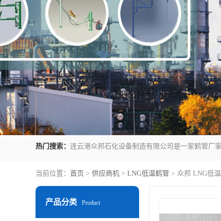
热门搜索：
当前位置：
首页
>
供应商机
>
LNG低温鹤管
> 众邦 LNG低
产品分类
Product