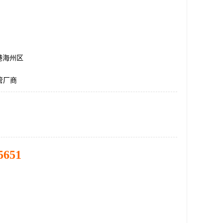
港海州区
管厂商
5651