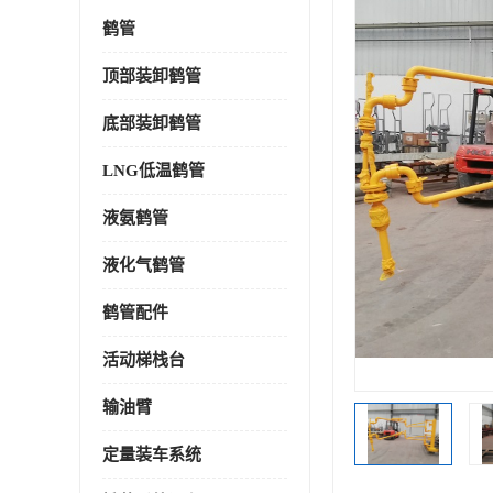
鹤管
顶部装卸鹤管
底部装卸鹤管
LNG低温鹤管
液氨鹤管
液化气鹤管
鹤管配件
活动梯栈台
输油臂
定量装车系统