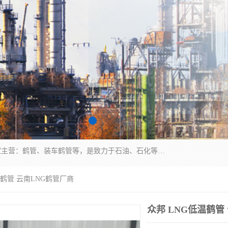
连云港众邦石化设备制造有限公司是一家鹤管厂家主营：鹤管、装车鹤管等，是致力于石油、石化等流体装卸设备(主要产品如鹤管、输油臂、脱缆钩等)的咨询、设计、制造、检测、安装指导、系统调试、维修维护等业务的公司。
温鹤管 云南LNG鹤管厂商
众邦 LNG低温鹤管