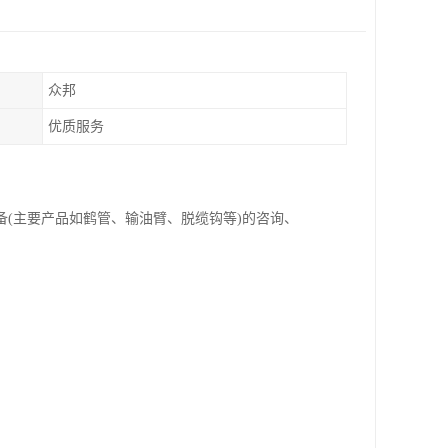
众邦
优质服务
备(主要产品如鹤管、输油臂、脱缆钩等)的咨询、