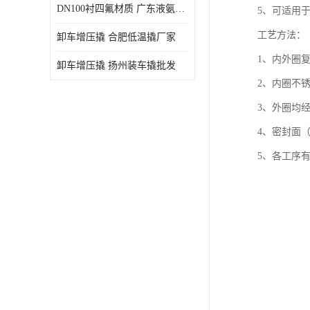
DN100衬四氟材质 广东液氨鹤管厂商
5、可适用
工艺方法：
卸车增压撬 合肥低温撬厂家
1、内外圈
卸车增压撬 扬州装车撬批发
2、内圈不
3、外圈均经
4、密封面
5、各工序