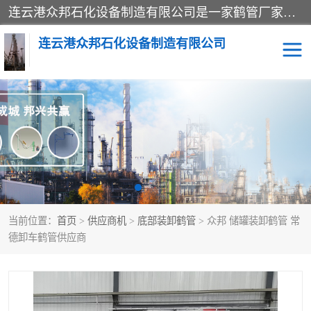
连云港众邦石化设备制造有限公司是一家鹤管厂家主营：鹤管、装车鹤管等，是致力于石油、石化等流体装卸设备(主要产品如鹤管、输油臂、脱缆钩等)的咨询、设计、制造、检测、安装指导、系统调试、维修维护等业务的公司。
连云港众邦石化设备制造有限公司
鹤管
顶部装卸鹤管
底部装卸鹤管
LNG低温鹤管
液氨鹤管
液化气鹤管
当前位置：
首页
>
供应商机
>
底部装卸鹤管
> 众邦 储罐装卸鹤管 常
鹤管配件
活动梯栈台
德卸车鹤管供应商
输油臂
定量装车系统
撬装系统设备
装车鹤管