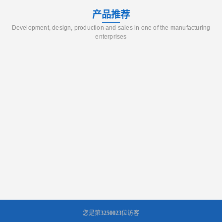
产品推荐
Development, design, production and sales in one of the manufacturing
enterprises
您是第
3250023
位访客