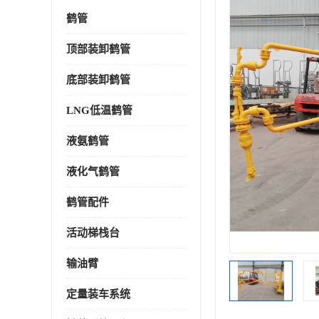
鹤管
顶部装卸鹤管
底部装卸鹤管
LNG低温鹤管
液氨鹤管
液化气鹤管
鹤管配件
活动梯栈台
输油臂
定量装车系统