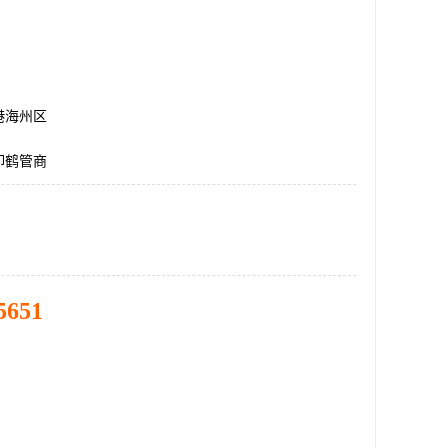
港海州区
卸鹤管商
5651