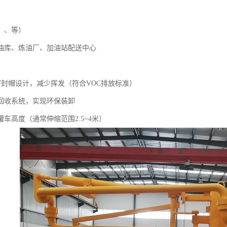
、、等）
油库、炼油厂、加油站配送中心
密封帽设计，减少挥发（符合VOC排放标准）
回收系统，实现环保装卸
车高度（通常伸缩范围2.5~4米）