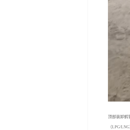
顶部装卸鹤
（LPG/