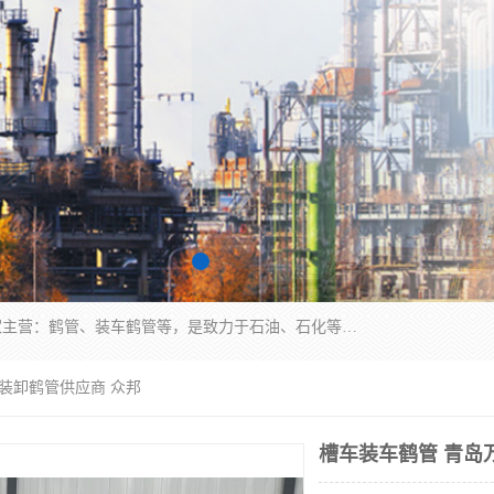
连云港众邦石化设备制造有限公司是一家鹤管厂家主营：鹤管、装车鹤管等，是致力于石油、石化等流体装卸设备(主要产品如鹤管、输油臂、脱缆钩等)的咨询、设计、制造、检测、安装指导、系统调试、维修维护等业务的公司。
向装卸鹤管供应商 众邦
槽车装车鹤管 青岛