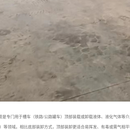
管是专门用于槽车（铁路/公路罐车）顶部装载或卸载液体、液化气体等
LNG）等领域。相比底部装卸方式，顶部装卸更适合易挥发、有毒或需气相