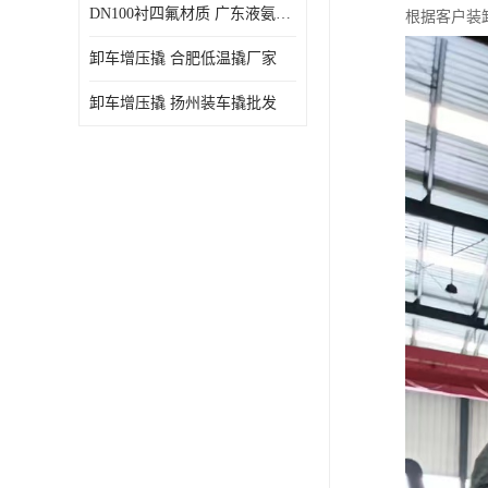
DN100衬四氟材质 广东液氨鹤管厂商
根据客户装
卸车增压撬 合肥低温撬厂家
卸车增压撬 扬州装车撬批发