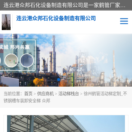
连云港众邦石化设备制造有限公司是一家鹤管厂家主营：鹤管、装车鹤管等，是致力于石油、石化等流体装卸设备(主要产品如鹤管、输油臂、脱缆钩等)的咨询、设计、制造、检测、安装指导、系统调试、维修维护等业务的公司。
连云港众邦石化设备制造有限公司
鹤管
顶部装卸鹤管
底部装卸鹤管
LNG低温鹤管
液氨鹤管
液化气鹤管
当前位置：
首页
>
供应商机
>
活动梯栈台
> 徐州鹤管活动梯定制_不
鹤管配件
活动梯栈台
锈钢槽车装卸安全梯 众邦
输油臂
定量装车系统
撬装系统设备
装车鹤管