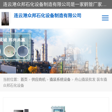
连云港众邦石化设备制造有限公司是一家鹤管厂家主营：鹤管、装车鹤管等，是致力于石油、石化等流体装卸设备(主要产品如鹤管、输油臂、脱缆钩等)的咨询、设计、制造、检测、安装指导、系统调试、维修维护等业务的公司。
连云港众邦石化设备制造有限公司
鹤管
顶部装卸鹤管
底部装卸鹤管
LNG低温鹤管
液氨鹤管
液化气鹤管
当前位置：
首页
>
供应商机
>
撬装系统设备
> 舟山撬装批发 装车撬
鹤管配件
活动梯栈台
众邦石化设备
输油臂
定量装车系统
撬装系统设备
装车鹤管