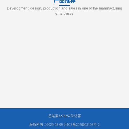
产品推荐
Development, design, production and sales in one of the manufacturing
enterprises
您是第
3278257
位访客
版权所有 ©2026-08-09
苏ICP备2020063103号-2