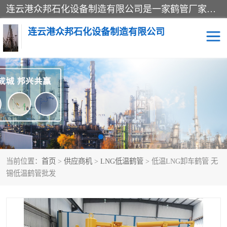
连云港众邦石化设备制造有限公司是一家鹤管厂家主营：鹤管、装车鹤管等，是致力于石油、石化等流体装卸设备(主要产品如鹤管、输油臂、脱缆钩等)的咨询、设计、制造、检测、安装指导、系统调试、维修维护等业务的公司。
连云港众邦石化设备制造有限公司
鹤管
顶部装卸鹤管
底部装卸鹤管
LNG低温鹤管
液氨鹤管
液化气鹤管
当前位置：
首页
>
供应商机
>
LNG低温鹤管
> 低温LNG卸车鹤管 无
鹤管配件
活动梯栈台
锡低温鹤管批发
输油臂
定量装车系统
撬装系统设备
装车鹤管