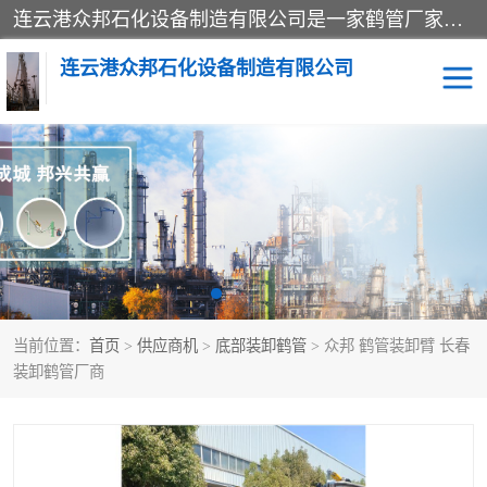
连云港众邦石化设备制造有限公司是一家鹤管厂家主营：鹤管、装车鹤管等，是致力于石油、石化等流体装卸设备(主要产品如鹤管、输油臂、脱缆钩等)的咨询、设计、制造、检测、安装指导、系统调试、维修维护等业务的公司。
连云港众邦石化设备制造有限公司
鹤管
顶部装卸鹤管
底部装卸鹤管
LNG低温鹤管
液氨鹤管
液化气鹤管
当前位置：
首页
>
供应商机
>
底部装卸鹤管
> 众邦 鹤管装卸臂 长春
鹤管配件
活动梯栈台
装卸鹤管厂商
输油臂
定量装车系统
撬装系统设备
装车鹤管