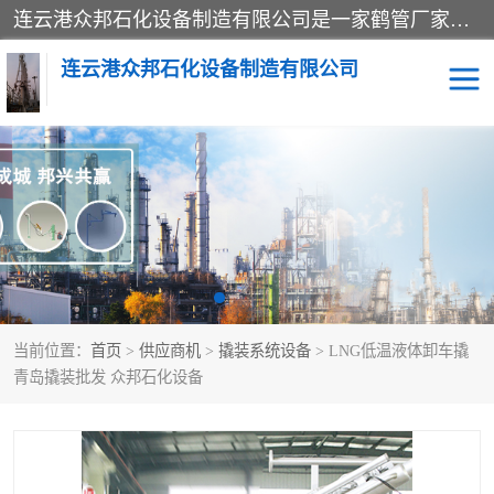
连云港众邦石化设备制造有限公司是一家鹤管厂家主营：鹤管、装车鹤管等，是致力于石油、石化等流体装卸设备(主要产品如鹤管、输油臂、脱缆钩等)的咨询、设计、制造、检测、安装指导、系统调试、维修维护等业务的公司。
连云港众邦石化设备制造有限公司
鹤管
顶部装卸鹤管
底部装卸鹤管
LNG低温鹤管
液氨鹤管
液化气鹤管
当前位置：
首页
>
供应商机
>
撬装系统设备
> LNG低温液体卸车撬
鹤管配件
活动梯栈台
青岛撬装批发 众邦石化设备
输油臂
定量装车系统
撬装系统设备
装车鹤管