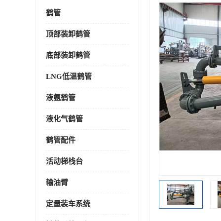
鹤管
顶部装卸鹤管
底部装卸鹤管
LNG低温鹤管
液氨鹤管
液化气鹤管
鹤管配件
活动梯栈台
输油臂
定量装车系统