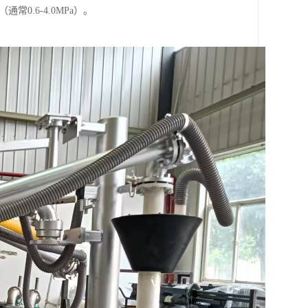
0.6-4.0MPa）。