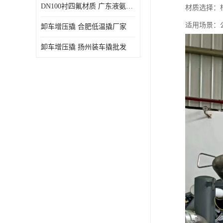
DN100衬四氟材质 广东液氨鹤管厂商
材质选择：根
适用场景：
卸车增压撬 合肥低温撬厂家
卸车增压撬 扬州装车撬批发