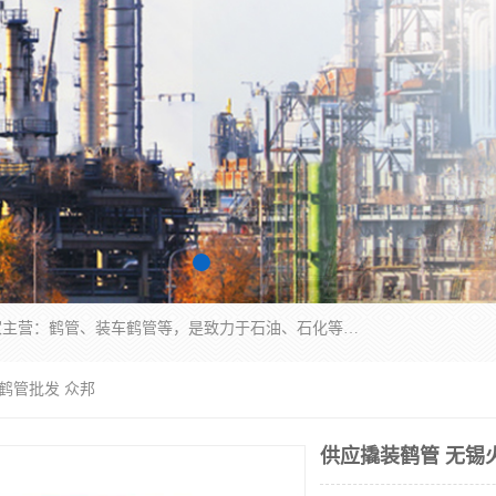
连云港众邦石化设备制造有限公司是一家鹤管厂家主营：鹤管、装车鹤管等，是致力于石油、石化等流体装卸设备(主要产品如鹤管、输油臂、脱缆钩等)的咨询、设计、制造、检测、安装指导、系统调试、维修维护等业务的公司。
鹤管批发 众邦
供应撬装鹤管 无锡