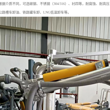
据介质不同，可选碳钢、不锈钢（304/316）、衬四等，耐腐蚀、耐高压（通常
公路槽车卸油、铁路罐车卸、LNG低温卸车等。