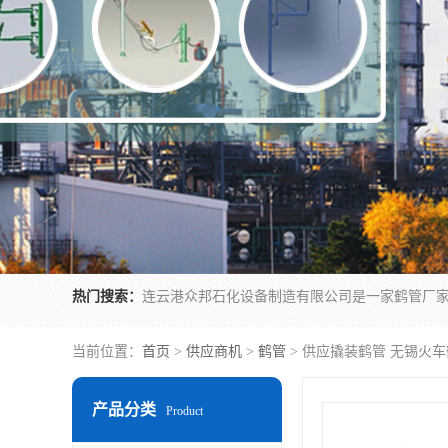
热门搜索：
当前位置：
首页
>
供应商机
>
鹤管
> 供应撬装鹤管 无锡火车
产品分类
Product