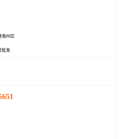
港海州区
管批发
5651