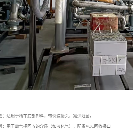
管：适用于槽车底部卸料，带快速接头，减少残留。
管：用于需气相回收的介质（如液化气），配备VOC回收接口。