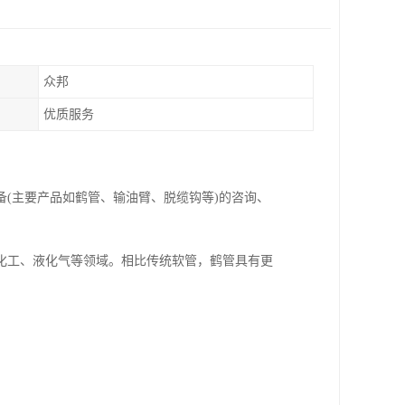
众邦
优质服务
备(主要产品如鹤管、输油臂、脱缆钩等)的咨询、
化工、液化气等领域。相比传统软管，鹤管具有更
。