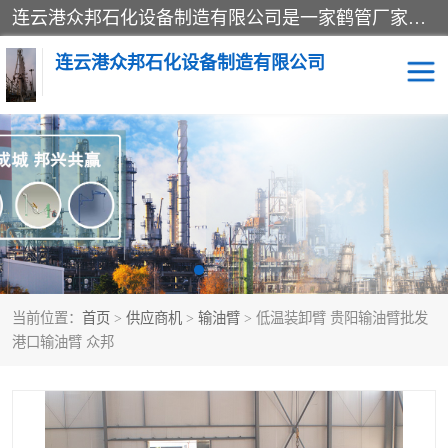
连云港众邦石化设备制造有限公司是一家鹤管厂家主营：鹤管、装车鹤管等，是致力于石油、石化等流体装卸设备(主要产品如鹤管、输油臂、脱缆钩等)的咨询、设计、制造、检测、安装指导、系统调试、维修维护等业务的公司。
连云港众邦石化设备制造有限公司
鹤管
顶部装卸鹤管
底部装卸鹤管
LNG低温鹤管
液氨鹤管
液化气鹤管
当前位置：
首页
>
供应商机
>
输油臂
> 低温装卸臂 贵阳输油臂批发
鹤管配件
活动梯栈台
港口输油臂 众邦
输油臂
定量装车系统
撬装系统设备
装车鹤管