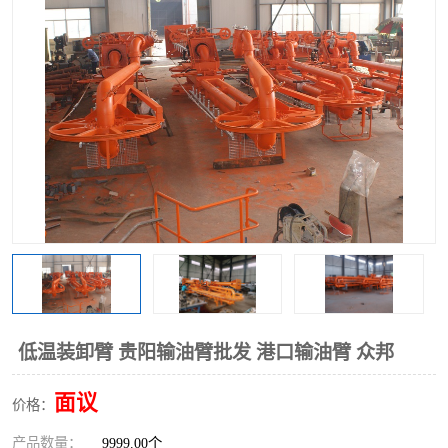
低温装卸臂 贵阳输油臂批发 港口输油臂 众邦
面议
价格：
产品数量：
9999.00个