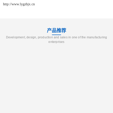
http://www.lygzbjx.cn
产品推荐
Development, design, production and sales in one of the manufacturing
enterprises