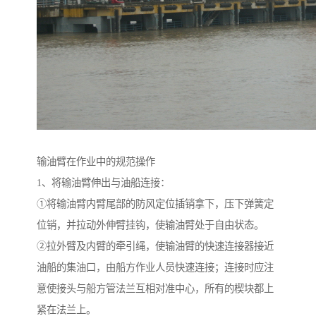
输油臂在作业中的规范操作
1、将输油臂伸出与油船连接：
①将输油臂内臂尾部的防风定位插销拿下，压下弹簧定
位销，并拉动外伸臂挂钩，使输油臂处于自由状态。
②拉外臂及内臂的牵引绳，使输油臂的快速连接器接近
油船的集油口，由船方作业人员快速连接；连接时应注
意使接头与船方管法兰互相对准中心，所有的楔块都上
紧在法兰上。