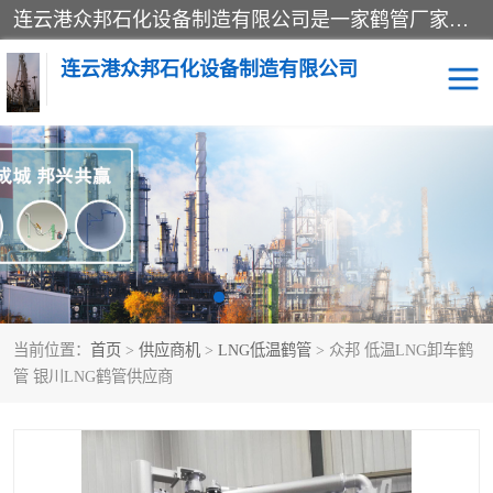
连云港众邦石化设备制造有限公司是一家鹤管厂家主营：鹤管、装车鹤管等，是致力于石油、石化等流体装卸设备(主要产品如鹤管、输油臂、脱缆钩等)的咨询、设计、制造、检测、安装指导、系统调试、维修维护等业务的公司。
连云港众邦石化设备制造有限公司
鹤管
顶部装卸鹤管
底部装卸鹤管
LNG低温鹤管
液氨鹤管
液化气鹤管
当前位置：
首页
>
供应商机
>
LNG低温鹤管
> 众邦 低温LNG卸车鹤
鹤管配件
活动梯栈台
管 银川LNG鹤管供应商
输油臂
定量装车系统
撬装系统设备
装车鹤管