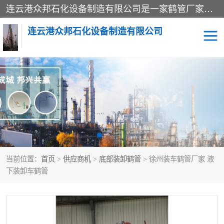
连云港众邦石化设备制造有限公司是一家鹤管厂家主营：鹤管、装车鹤管等，是致力于石油、石化等流体装卸设备(主要产品如鹤管、输油臂、脱缆钩等)的咨询、设计、制造、检测、安装指导、系统调试、维修维护等业务的公司。
连云港众邦石化设备制造有限公司
鹤管
顶部装卸鹤管
底部装卸鹤管
LNG低温鹤管
液氨鹤管
液化气鹤管
当前位置：
首页
>
供应商机
>
底部装卸鹤管
> 徐州装车鹤管厂家 液
鹤管配件
活动梯栈台
下装卸车鹤管
输油臂
定量装车系统
撬装系统设备
装车鹤管