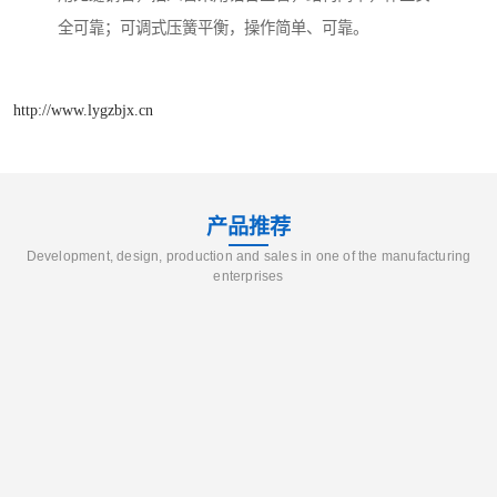
全可靠；可调式压簧平衡，操作简单、可靠。
http://www.lygzbjx.cn
产品推荐
Development, design, production and sales in one of the manufacturing
enterprises