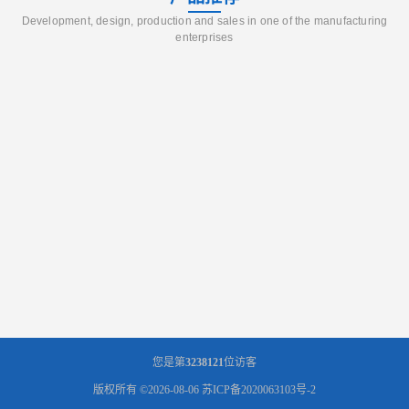
Development, design, production and sales in one of the manufacturing
enterprises
您是第
3238121
位访客
版权所有 ©2026-08-06
苏ICP备2020063103号-2