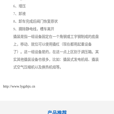
6、增压
7、卸液
8、卸车完成后阀门恢复原状
9、摘除静电线，槽车离开
撬装是指一组设备固定在一个角钢或工字钢制成的底盘
上，移动、就位可以使用撬杠（现在都用起重设备
了）。这一组设备是的，在这一点上区别于调压箱。其
实其他撬装设备也很多，比如：撬装式发电机组、撬装
式空气压缩机以及换热机组等。
http://www.lygzbjx.cn
产品推荐