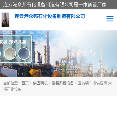
连云港众邦石化设备制造有限公司是一家鹤管厂家主营：鹤管、装车鹤管等，是致力于石油、石化等流体装卸设备(主要产品如鹤管、输油臂、脱缆钩等)的咨询、设计、制造、检测、安装指导、系统调试、维修维护等业务的公司。
连云港众邦石化设备制造有限公司
鹤管
顶部装卸鹤管
底部装卸鹤管
LNG低温鹤管
液氨鹤管
液化气鹤管
当前位置：
首页
>
供应商机
>
撬装系统设备
> 宣城装车撬供应商 众
鹤管配件
活动梯栈台
邦石化设备
输油臂
定量装车系统
撬装系统设备
装车鹤管