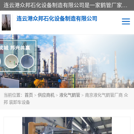
连云港众邦石化设备制造有限公司是一家鹤管厂家主营：鹤管、装车鹤管等，是致力于石油、石化等流体装卸设备(主要产品如鹤管、输油臂、脱缆钩等)的咨询、设计、制造、检测、安装指导、系统调试、维修维护等业务的公司。
连云港众邦石化设备制造有限公司
鹤管
顶部装卸鹤管
底部装卸鹤管
LNG低温鹤管
液氨鹤管
液化气鹤管
当前位置：
首页
>
供应商机
>
液化气鹤管
> 南京液化气鹤管厂商 众
鹤管配件
活动梯栈台
邦 装卸车设备
输油臂
定量装车系统
撬装系统设备
装车鹤管