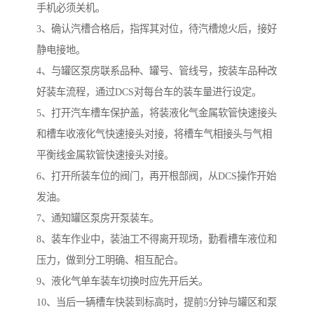
手机必须关机。
3、确认汽槽合格后，指挥其对位，待汽槽熄火后，接好
静电接地。
4、与罐区泵房联系品种、罐号、管线号，按装车品种改
好装车流程，通过DCS对每台车的装车量进行设定。
5、打开汽车槽车保护盖，将装液化气金属软管快速接头
和槽车收液化气快速接头对接，将槽车气相接头与气相
平衡线金属软管快速接头对接。
6、打开所装车位的阀门，再开根部阀，从DCS操作开始
发油。
7、通知罐区泵房开泵装车。
8、装车作业中，装油工不得离开现场，勤看槽车液位和
压力，做到分工明确、相互配合。
9、液化气单车装车切换时应先开后关。
10、当后一辆槽车快装到标高时，提前5分钟与罐区和泵