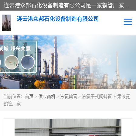
连云港众邦石化设备制造有限公司是一家鹤管厂家主营：鹤管、装车鹤管等，是致力于石油、石化等流体装卸设备(主要产品如鹤管、输油臂、脱缆钩等)的咨询、设计、制造、检测、安装指导、系统调试、维修维护等业务的公司。
连云港众邦石化设备制造有限公司
鹤管
顶部装卸鹤管
底部装卸鹤管
LNG低温鹤管
液氨鹤管
液化气鹤管
当前位置：
首页
>
供应商机
>
液氨鹤管
> 液氨干式阀鹤管 甘肃液氨
鹤管配件
活动梯栈台
鹤管厂家
输油臂
定量装车系统
撬装系统设备
装车鹤管