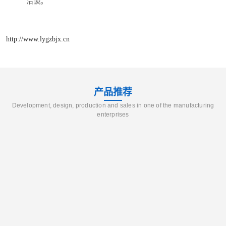
洽谈。
http://www.lygzbjx.cn
产品推荐
Development, design, production and sales in one of the manufacturing
enterprises