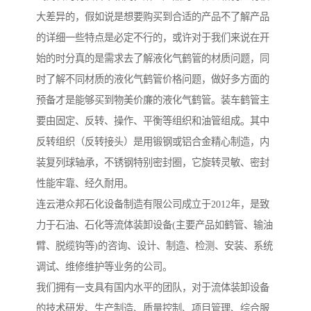
大差异的，假如说是想要购买到合适的产品不了解产品
的详细一些特点是必定不行的，或许对于我们来说在开
始的时分真的是需求去了解液化气鹤管的材质问题，同
时了解不同材质的液化气鹤管价格问题，做好多方面的
预备才是能够买到物美价廉的液化气鹤管。装车鹤管主
要由固定、反转、操作、平衡等组织和油管组成。其中
反转组织（反转接头）是用锻钢或铝合金精心制造，内
装复列球轴承，不锈钢特别密封圈，它旋转灵敏、密封
性能牢靠、经久耐用。
连云港众邦石化设备制造有限公司成立于2012年，是致
力于石油、石化等流体装卸设备(主要产品如鹤管、输油
臂、脱缆钩等)的咨询、设计、制造、检测、安装、系统
调试、维修维护等业务的公司。
我们拥有一支具有国内水平的团队，对于流体装卸设备
的技术研发、生产制造、质量控制、项目管理、综合服