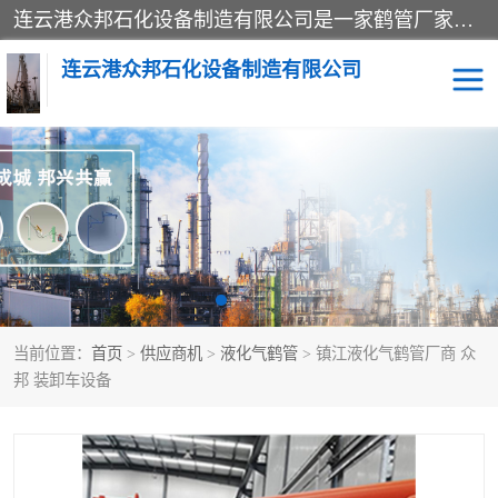
连云港众邦石化设备制造有限公司是一家鹤管厂家主营：鹤管、装车鹤管等，是致力于石油、石化等流体装卸设备(主要产品如鹤管、输油臂、脱缆钩等)的咨询、设计、制造、检测、安装指导、系统调试、维修维护等业务的公司。
连云港众邦石化设备制造有限公司
鹤管
顶部装卸鹤管
底部装卸鹤管
LNG低温鹤管
液氨鹤管
液化气鹤管
当前位置：
首页
>
供应商机
>
液化气鹤管
> 镇江液化气鹤管厂商 众
鹤管配件
活动梯栈台
邦 装卸车设备
输油臂
定量装车系统
撬装系统设备
装车鹤管