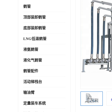
鹤管
顶部装卸鹤管
底部装卸鹤管
LNG低温鹤管
液氨鹤管
液化气鹤管
鹤管配件
活动梯栈台
输油臂
定量装车系统