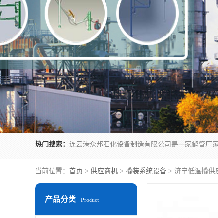
热门搜索：
当前位置：
首页
>
供应商机
>
撬装系统设备
> 济宁低温撬供
产品分类
Product