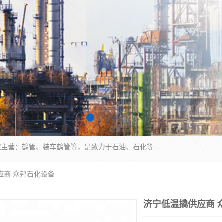
连云港众邦石化设备制造有限公司是一家鹤管厂家主营：鹤管、装车鹤管等，是致力于石油、石化等流体装卸设备(主要产品如鹤管、输油臂、脱缆钩等)的咨询、设计、制造、检测、安装指导、系统调试、维修维护等业务的公司。
应商 众邦石化设备
济宁低温撬供应商 