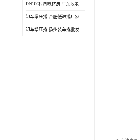
DN100衬四氟材质 广东液氨鹤管厂商
卸车增压撬 合肥低温撬厂家
卸车增压撬 扬州装车撬批发