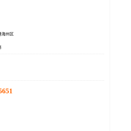
港海州区
商
5651