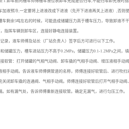
项:1.卸车前问槽车师傅槽车液位表卸车完成是否归零,不能归零卸完液时指
车加液预冷,一定要将上进液改成下进液（先开下进液再关上进液）,否则
槽车剩余5吨左右的时候，可能造成储罐压力高于槽车压力，导致卸液不
站，指挥车辆到卸车区，连接好静电连接装置。
液记录，液车师傅及站长（厂站负责人）签字后方可进行以下工作。
和储罐压力，槽车进站压力不高于0.2MPa，储罐压力0.1-1.2MPa之间，
连接软管：打开储罐的气相气动阀、卸车撬的气相手动阀、增压液相手动阀
液相手动阀。告诉液车师傅俩管道的名称，师傅连接好软管后、进行吹扫液
完关闭卸车撬的连通阀、气相手动阀。师傅连接好软管后打开气相手动阀
漏。如有漏气处，告诉师傅重新连接软管。确定无漏气，进行匀压工作。