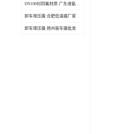
DN100衬四氟材质 广东液氨鹤管厂商
卸车增压撬 合肥低温撬厂家
卸车增压撬 扬州装车撬批发