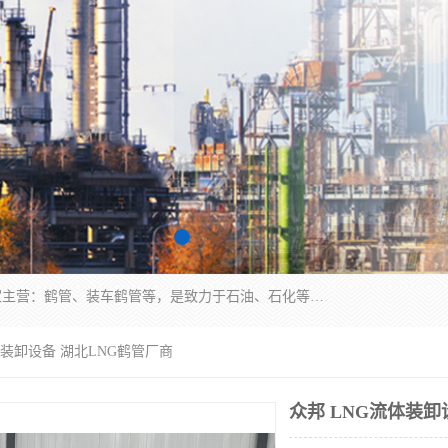
连云港众邦石化设备制造有限公司是一家鹤管厂家主营：鹤管、装车鹤管等，是致力于石油、石化等流体装卸设备(主要产品如鹤管、输油臂、脱缆钩等)的咨询、设计、制造、检测、安装指导、系统调试、维修维护等业务的公司。
体装卸设备 湖北LNG鹤管厂商
众邦 LNG流体装卸