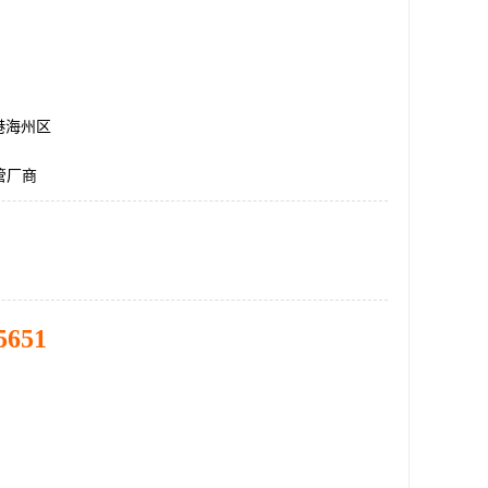
港海州区
管厂商
5651