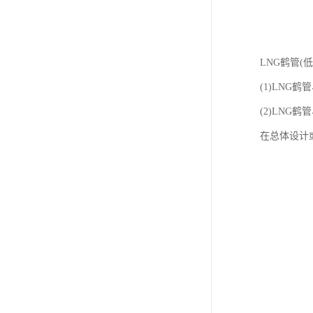
LNG鹤管(
(1)LN
(2)LN
在总体设计