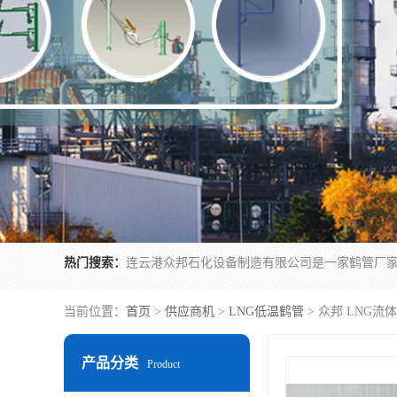
热门搜索：
当前位置：
首页
>
供应商机
>
LNG低温鹤管
> 众邦 LNG流
产品分类
Product