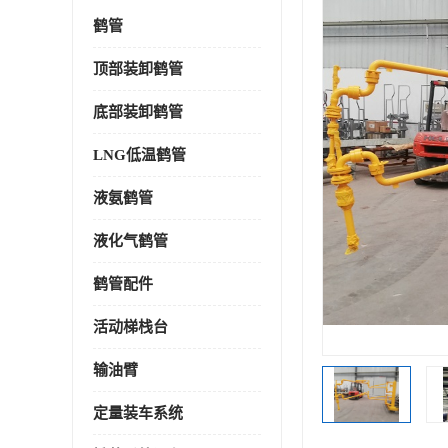
鹤管
顶部装卸鹤管
底部装卸鹤管
LNG低温鹤管
液氨鹤管
液化气鹤管
鹤管配件
活动梯栈台
输油臂
定量装车系统