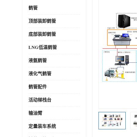
鹤管
顶部装卸鹤管
底部装卸鹤管
LNG低温鹤管
液氨鹤管
液化气鹤管
鹤管配件
活动梯栈台
输油臂
定量装车系统