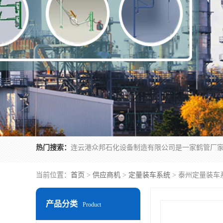
热门搜索：
当前位置：
首页
>
供应商机
>
定量装车系统
> 泰州定量装车
产品分类
Product