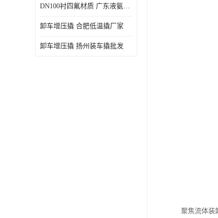
DN100衬四氟材质 广东液氨鹤管厂商
卸车增压撬 合肥低温撬厂家
卸车增压撬 扬州装车撬批发
聚焦流体装