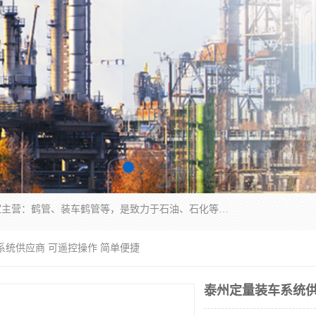
连云港众邦石化设备制造有限公司是一家鹤管厂家主营：鹤管、装车鹤管等，是致力于石油、石化等流体装卸设备(主要产品如鹤管、输油臂、脱缆钩等)的咨询、设计、制造、检测、安装指导、系统调试、维修维护等业务的公司。
系统供应商 可遥控操作 简单便捷
泰州定量装车系统供