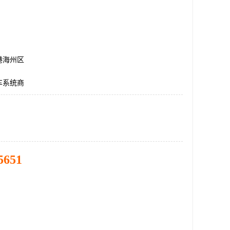
港海州区
车系统商
5651