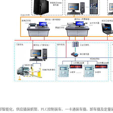
卸智能化，供应撬装鹤管、PLC控制装车、一卡通装车撬、卸车撬及定量