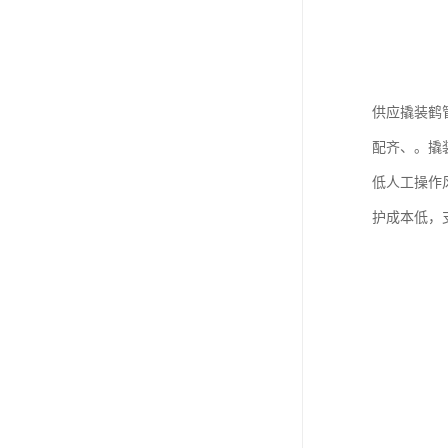
供应撬装鹤
配齐、。撬
低人工操作
护成本低，