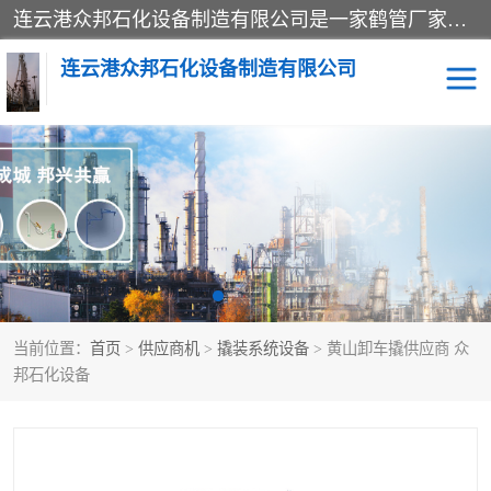
连云港众邦石化设备制造有限公司是一家鹤管厂家主营：鹤管、装车鹤管等，是致力于石油、石化等流体装卸设备(主要产品如鹤管、输油臂、脱缆钩等)的咨询、设计、制造、检测、安装指导、系统调试、维修维护等业务的公司。
连云港众邦石化设备制造有限公司
鹤管
顶部装卸鹤管
底部装卸鹤管
LNG低温鹤管
液氨鹤管
液化气鹤管
当前位置：
首页
>
供应商机
>
撬装系统设备
> 黄山卸车撬供应商 众
鹤管配件
活动梯栈台
邦石化设备
输油臂
定量装车系统
撬装系统设备
装车鹤管