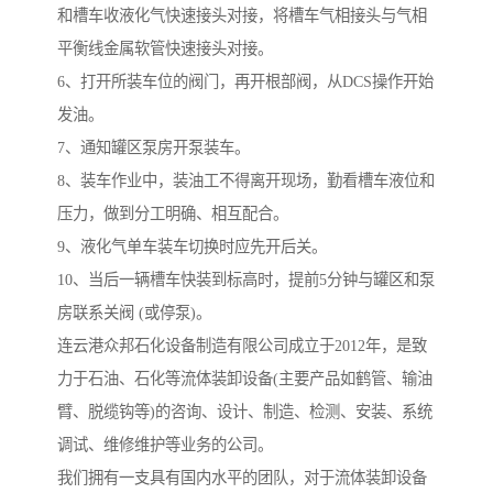
和槽车收液化气快速接头对接，将槽车气相接头与气相
平衡线金属软管快速接头对接。
6、打开所装车位的阀门，再开根部阀，从DCS操作开始
发油。
7、通知罐区泵房开泵装车。
8、装车作业中，装油工不得离开现场，勤看槽车液位和
压力，做到分工明确、相互配合。
9、液化气单车装车切换时应先开后关。
10、当后一辆槽车快装到标高时，提前5分钟与罐区和泵
房联系关阀 (或停泵)。
连云港众邦石化设备制造有限公司成立于2012年，是致
力于石油、石化等流体装卸设备(主要产品如鹤管、输油
臂、脱缆钩等)的咨询、设计、制造、检测、安装、系统
调试、维修维护等业务的公司。
我们拥有一支具有国内水平的团队，对于流体装卸设备