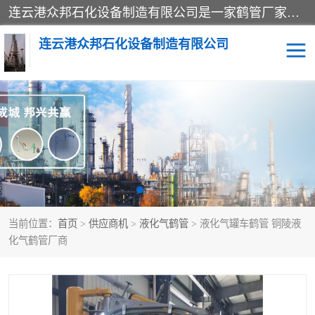
连云港众邦石化设备制造有限公司是一家鹤管厂家主营：鹤管、装车鹤管等，是致力于石油、石化等流体装卸设备(主要产品如鹤管、输油臂、脱缆钩等)的咨询、设计、制造、检测、安装指导、系统调试、维修维护等业务的公司。
连云港众邦石化设备制造有限公司
鹤管
顶部装卸鹤管
底部装卸鹤管
LNG低温鹤管
液氨鹤管
液化气鹤管
当前位置：
首页
>
供应商机
>
液化气鹤管
> 液化气罐车鹤管 铜陵液
鹤管配件
活动梯栈台
化气鹤管厂商
输油臂
定量装车系统
撬装系统设备
装车鹤管