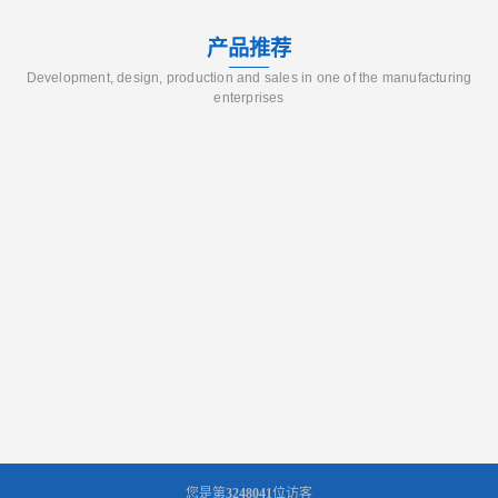
产品推荐
Development, design, production and sales in one of the manufacturing
enterprises
您是第
3248041
位访客