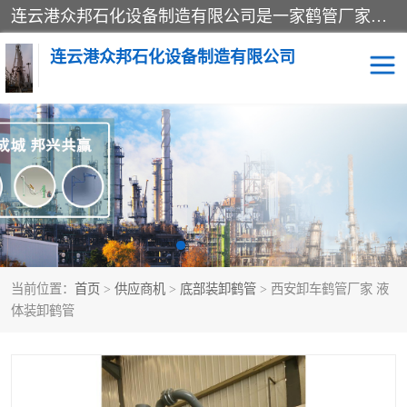
连云港众邦石化设备制造有限公司是一家鹤管厂家主营：鹤管、装车鹤管等，是致力于石油、石化等流体装卸设备(主要产品如鹤管、输油臂、脱缆钩等)的咨询、设计、制造、检测、安装指导、系统调试、维修维护等业务的公司。
连云港众邦石化设备制造有限公司
鹤管
顶部装卸鹤管
底部装卸鹤管
LNG低温鹤管
液氨鹤管
液化气鹤管
当前位置：
首页
>
供应商机
>
底部装卸鹤管
> 西安卸车鹤管厂家 液
鹤管配件
活动梯栈台
体装卸鹤管
输油臂
定量装车系统
撬装系统设备
装车鹤管