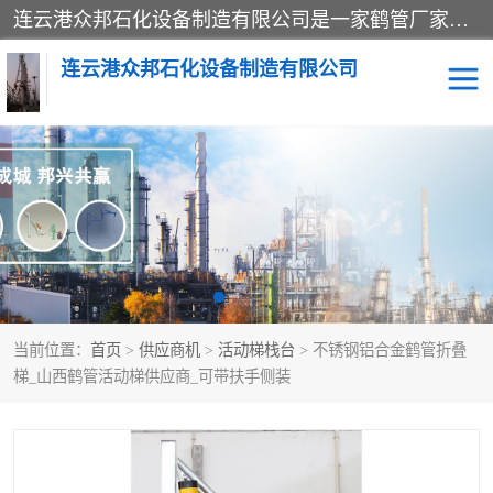
连云港众邦石化设备制造有限公司是一家鹤管厂家主营：鹤管、装车鹤管等，是致力于石油、石化等流体装卸设备(主要产品如鹤管、输油臂、脱缆钩等)的咨询、设计、制造、检测、安装指导、系统调试、维修维护等业务的公司。
连云港众邦石化设备制造有限公司
鹤管
顶部装卸鹤管
底部装卸鹤管
LNG低温鹤管
液氨鹤管
液化气鹤管
当前位置：
首页
>
供应商机
>
活动梯栈台
> 不锈钢铝合金鹤管折叠
鹤管配件
活动梯栈台
梯_山西鹤管活动梯供应商_可带扶手侧装
输油臂
定量装车系统
撬装系统设备
装车鹤管