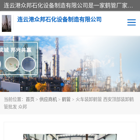
连云港众邦石化设备制造有限公司是一家鹤管厂家主营：鹤管、装车鹤管等，是致力于石油、石化等流体装卸设备(主要产品如鹤管、输油臂、脱缆钩等)的咨询、设计、制造、检测、安装指导、系统调试、维修维护等业务的公司。
连云港众邦石化设备制造有限公司
鹤管
顶部装卸鹤管
底部装卸鹤管
LNG低温鹤管
液氨鹤管
液化气鹤管
当前位置：
首页
>
供应商机
>
鹤管
> 火车装卸鹤管 西安顶部装卸鹤
鹤管配件
活动梯栈台
管批发 众邦
输油臂
定量装车系统
撬装系统设备
装车鹤管