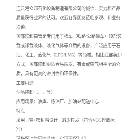
连云港众邦石化设备制造有限公司的诚信、实力和产品
质量获得业界的认可。欢迎各界朋友莅临参观、和业务
洽谈。
顶部装卸鹤管是专门用于槽车（铁路/公路罐车）顶部装
载或卸载液体、液化气体等介质的设备，广泛应用于石
油、化工、液化气（LPG/LNG）等领域。相比底部装卸
方式，顶部装卸更适合易挥发、有毒或需气相平衡的介
质，具有更高的密封性和环保性。
主要用途
油品装卸（、、等）
应用场景：油库、炼油厂、加油站配送中心
特点：
采用垂管+密封帽设计，减少挥发（符合VOC排放标
准）
可搭配油气回收系统，实现环保装卸