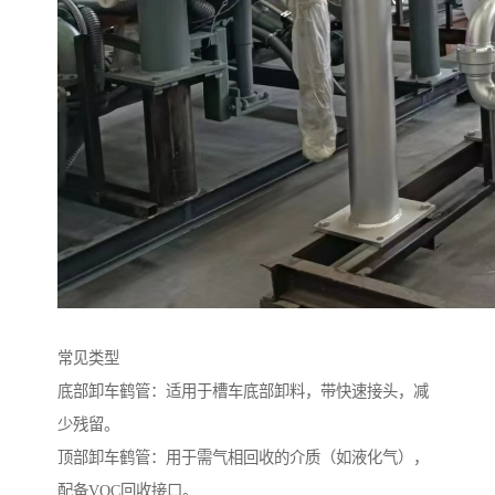
常见类型
底部卸车鹤管：适用于槽车底部卸料，带快速接头，减
少残留。
顶部卸车鹤管：用于需气相回收的介质（如液化气），
配备VOC回收接口。