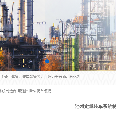
连云港众邦石化设备制造有限公司是一家鹤管厂家主营：鹤管、装车鹤管等，是致力于石油、石化等流体装卸设备(主要产品如鹤管、输油臂、脱缆钩等)的咨询、设计、制造、检测、安装指导、系统调试、维修维护等业务的公司。
系统制造商 可遥控操作 简单便捷
池州定量装车系统制