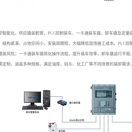
卸智能化，供应撬装鹤管、PLC控制装车、一卡通装车撬、卸车撬及定量
，结构紧凑、占地空间小，安装周期短，大幅降低现场施工成本。PLC控
错装风险；一卡通装车撬简化操作流程，提升装车效率，卸车撬运行平稳
需定制，涵盖多种规格，满足油库、码头、化工厂等不同场景的装卸需求