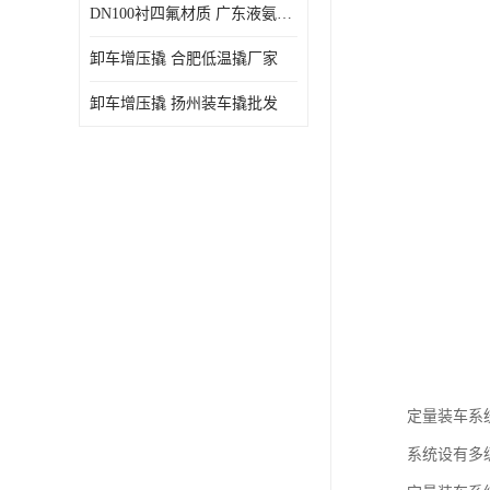
DN100衬四氟材质 广东液氨鹤管厂商
卸车增压撬 合肥低温撬厂家
卸车增压撬 扬州装车撬批发
定量装车系
系统设有多