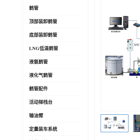
鹤管
顶部装卸鹤管
底部装卸鹤管
LNG低温鹤管
液氨鹤管
液化气鹤管
鹤管配件
活动梯栈台
输油臂
定量装车系统