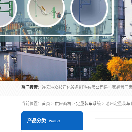
热门搜索：
当前位置：
首页
>
供应商机
>
定量装车系统
> 池州定量装车
产品分类
Product