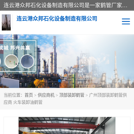
连云港众邦石化设备制造有限公司是一家鹤管厂家主营：鹤管、装车鹤管等，是致力于石油、石化等流体装卸设备(主要产品如鹤管、输油臂、脱缆钩等)的咨询、设计、制造、检测、安装指导、系统调试、维修维护等业务的公司。
连云港众邦石化设备制造有限公司
鹤管
顶部装卸鹤管
底部装卸鹤管
LNG低温鹤管
液氨鹤管
液化气鹤管
当前位置：
首页
>
供应商机
>
顶部装卸鹤管
> 广州顶部装卸鹤管供
鹤管配件
活动梯栈台
应商 火车装卸油鹤管
输油臂
定量装车系统
撬装系统设备
装车鹤管