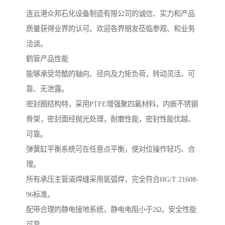
连云港众邦石化设备制造有限公司的诚信、实力和产品
质量获得业界的认可。欢迎各界朋友莅临参观、和业务
洽谈。
鹤管产品性能
能够承受苛酷的轴向、径向及力矩负荷，转动灵活、可
靠、无泄露。
密封圈结构特，采用PTFE增强聚四氟材料，内嵌不锈钢
骨架，密封面经抛光处理，耐磨性能，密封性能优越、
可靠。
弹簧缸平衡系统可在任意点平衡，使对位操作轻巧、合
理。
所有承压主管道焊缝采用氩弧焊，完全符合HG/T 21608-
96标准。
配带合理的静电接地系统，静电电阻小于2Ω，安全性能
可靠。