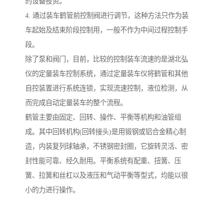
的设备投资。
4. 通过装车鹤管前控制阀进行调节，这种方法只作为装
车起始及结束阶段控制用，一般不作为中间过程控制手
段。
除了泵和阀门，目前，比较的控制装车流速的是湖北弘
仪的定量装车控制系统，通过定量装车仪将鹤管和其他
自控装置进行系统连锁，实现流速控制，液位检测，从
而完成自动定量装车的整个流程。
鹤管主要由固定、回转、操作、平衡等机构和油管组
成。其中回转机构(回转接头)是用锻钢或铝合金精心制
造，内装复列球轴承，不锈钢密封圈，它旋转灵活、密
封性能可靠、经久耐用。平衡系统有配重、扭簧、压
簧、拉簧和丝杠以及液压和气动平衡等型式，均能以很
小的力进行操作。