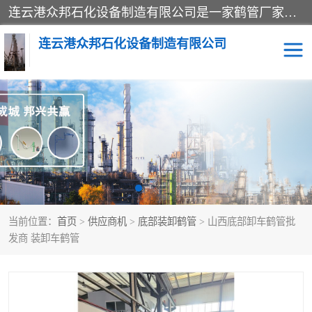
连云港众邦石化设备制造有限公司是一家鹤管厂家主营：鹤管、装车鹤管等，是致力于石油、石化等流体装卸设备(主要产品如鹤管、输油臂、脱缆钩等)的咨询、设计、制造、检测、安装指导、系统调试、维修维护等业务的公司。
连云港众邦石化设备制造有限公司
鹤管
顶部装卸鹤管
底部装卸鹤管
LNG低温鹤管
液氨鹤管
液化气鹤管
当前位置：
首页
>
供应商机
>
底部装卸鹤管
> 山西底部卸车鹤管批
鹤管配件
活动梯栈台
发商 装卸车鹤管
输油臂
定量装车系统
撬装系统设备
装车鹤管