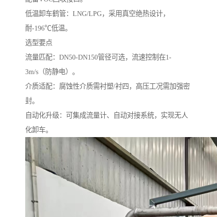
低温卸车鹤管：LNG/LPG，采用真空绝热设计，
耐-196℃低温。
选型要点
流量匹配：DN50-DN150管径可选，流速控制在1-
3m/s（防静电）。
介质适配：腐蚀性介质需衬塑/衬四，高压工况需加强密
封。
自动化升级：可集成流量计、自动对接系统，实现无人
化卸车。