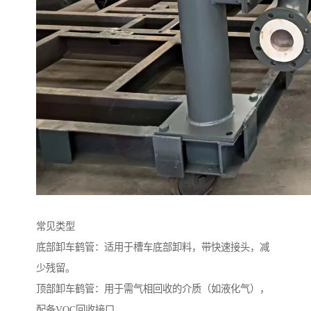
常见类型
底部卸车鹤管：适用于槽车底部卸料，带快速接头，减
少残留。
顶部卸车鹤管：用于需气相回收的介质（如液化气），
配备VOC回收接口。