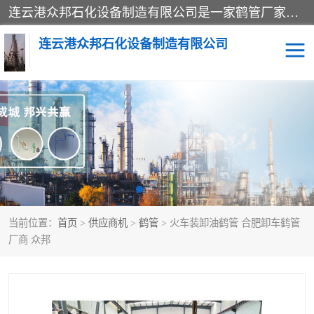
连云港众邦石化设备制造有限公司是一家鹤管厂家主营：鹤管、装车鹤管等，是致力于石油、石化等流体装卸设备(主要产品如鹤管、输油臂、脱缆钩等)的咨询、设计、制造、检测、安装指导、系统调试、维修维护等业务的公司。
连云港众邦石化设备制造有限公司
鹤管
顶部装卸鹤管
底部装卸鹤管
LNG低温鹤管
液氨鹤管
液化气鹤管
当前位置：
首页
>
供应商机
>
鹤管
> 火车装卸油鹤管 合肥卸车鹤管
鹤管配件
活动梯栈台
厂商 众邦
输油臂
定量装车系统
撬装系统设备
装车鹤管