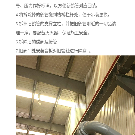
号、压力作好标识。以方便新鹤管对应回装。
4.将拆除掉的鹤管搬到栈桥栏杆处，便于吊装更换。
5.拆掉旧鹤管的支撑立柱，并把旧鹤管附近的一切品清
理干净，要配备灭火器，保证施工安全。
6.拆除旧的碟阀及接管
7.旧阀门处安装盲板对旧管线进行隔离 。