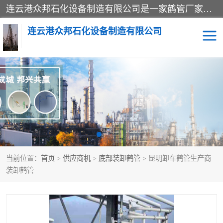
连云港众邦石化设备制造有限公司是一家鹤管厂家主营：鹤管、装车鹤管等，是致力于石油、石化等流体装卸设备(主要产品如鹤管、输油臂、脱缆钩等)的咨询、设计、制造、检测、安装指导、系统调试、维修维护等业务的公司。
连云港众邦石化设备制造有限公司
鹤管
顶部装卸鹤管
底部装卸鹤管
LNG低温鹤管
液氨鹤管
液化气鹤管
当前位置：
首页
>
供应商机
>
底部装卸鹤管
> 昆明卸车鹤管生产商
鹤管配件
活动梯栈台
装卸鹤管
输油臂
定量装车系统
撬装系统设备
装车鹤管