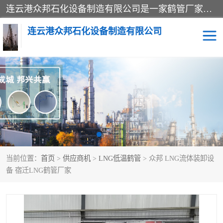
连云港众邦石化设备制造有限公司是一家鹤管厂家主营：鹤管、装车鹤管等，是致力于石油、石化等流体装卸设备(主要产品如鹤管、输油臂、脱缆钩等)的咨询、设计、制造、检测、安装指导、系统调试、维修维护等业务的公司。
连云港众邦石化设备制造有限公司
鹤管
顶部装卸鹤管
底部装卸鹤管
LNG低温鹤管
液氨鹤管
液化气鹤管
当前位置：
首页
>
供应商机
>
LNG低温鹤管
> 众邦 LNG流体装卸设
鹤管配件
活动梯栈台
备 宿迁LNG鹤管厂家
输油臂
定量装车系统
撬装系统设备
装车鹤管