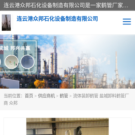
连云港众邦石化设备制造有限公司是一家鹤管厂家主营：鹤管、装车鹤管等，是致力于石油、石化等流体装卸设备(主要产品如鹤管、输油臂、脱缆钩等)的咨询、设计、制造、检测、安装指导、系统调试、维修维护等业务的公司。
连云港众邦石化设备制造有限公司
鹤管
顶部装卸鹤管
底部装卸鹤管
LNG低温鹤管
液氨鹤管
液化气鹤管
当前位置：
首页
>
供应商机
>
鹤管
> 流体装卸鹤管 盐城卸料鹤管厂
鹤管配件
活动梯栈台
商 众邦
输油臂
定量装车系统
撬装系统设备
装车鹤管