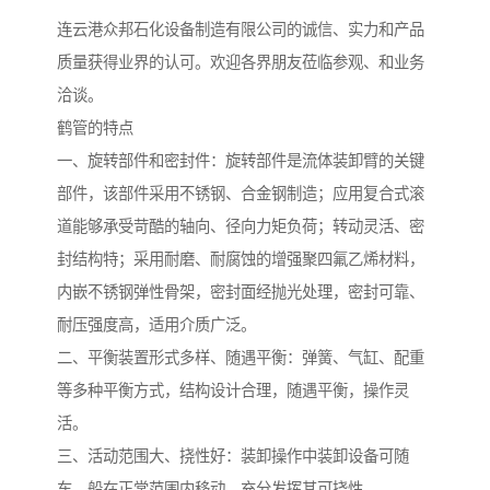
连云港众邦石化设备制造有限公司的诚信、实力和产品
质量获得业界的认可。欢迎各界朋友莅临参观、和业务
洽谈。
鹤管的特点
一、旋转部件和密封件：旋转部件是流体装卸臂的关键
部件，该部件采用不锈钢、合金钢制造；应用复合式滚
道能够承受苛酷的轴向、径向力矩负荷；转动灵活、密
封结构特；采用耐磨、耐腐蚀的增强聚四氟乙烯材料，
内嵌不锈钢弹性骨架，密封面经抛光处理，密封可靠、
耐压强度高，适用介质广泛。
二、平衡装置形式多样、随遇平衡：弹簧、气缸、配重
等多种平衡方式，结构设计合理，随遇平衡，操作灵
活。
三、活动范围大、挠性好：装卸操作中装卸设备可随
车、船在正常范围内移动，充分发挥其可挠性。