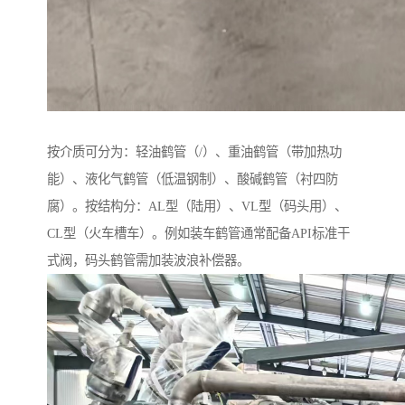
按介质可分为：轻油鹤管（/）、重油鹤管（带加热功
能）、液化气鹤管（低温钢制）、酸碱鹤管（衬四防
腐）。按结构分：AL型（陆用）、VL型（码头用）、
CL型（火车槽车）。例如装车鹤管通常配备API标准干
式阀，码头鹤管需加装波浪补偿器。