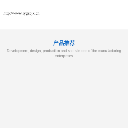
http://www.lygzbjx.cn
产品推荐
Development, design, production and sales in one of the manufacturing
enterprises