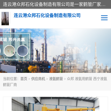
连云港众邦石化设备制造有限公司是一家鹤管厂家主营：鹤管、装车鹤管等，是致力于石油、石化等流体装卸设备(主要产品如鹤管、输油臂、脱缆钩等)的咨询、设计、制造、检测、安装指导、系统调试、维修维护等业务的公司。
连云港众邦石化设备制造有限公司
鹤管
顶部装卸鹤管
底部装卸鹤管
LNG低温鹤管
液氨鹤管
液化气鹤管
当前位置：
首页
>
供应商机
>
液氨鹤管
> 众邦 液氨用鹤管 西宁液氨
鹤管配件
活动梯栈台
鹤管厂商
输油臂
定量装车系统
撬装系统设备
装车鹤管