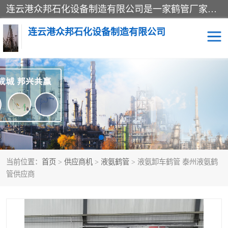
连云港众邦石化设备制造有限公司是一家鹤管厂家主营：鹤管、装车鹤管等，是致力于石油、石化等流体装卸设备(主要产品如鹤管、输油臂、脱缆钩等)的咨询、设计、制造、检测、安装指导、系统调试、维修维护等业务的公司。
连云港众邦石化设备制造有限公司
鹤管
顶部装卸鹤管
底部装卸鹤管
LNG低温鹤管
液氨鹤管
液化气鹤管
当前位置：
首页
>
供应商机
>
液氨鹤管
> 液氨卸车鹤管 泰州液氨鹤
鹤管配件
活动梯栈台
管供应商
输油臂
定量装车系统
撬装系统设备
装车鹤管