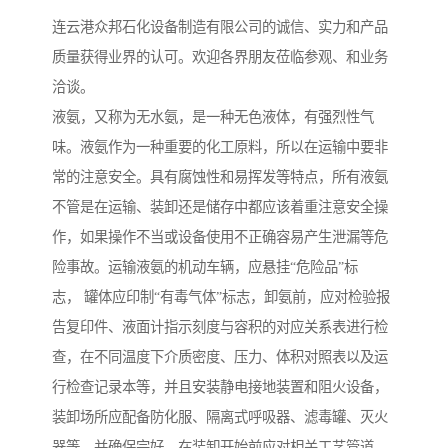
连云港众邦石化设备制造有限公司的诚信、实力和产品
质量获得业界的认可。欢迎各界朋友莅临参观、和业务
洽谈。
液氨，又称为无水氨，是一种无色液体，有强烈性气
味。液氨作为一种重要的化工原料，所以在运输中要非
常的注意安全。具有腐蚀性和易挥发等特点，所有液氨
不管是在运输、装卸还是储存中都应该着重注意安全操
作，如果操作不当或设备使用不正确容易产生泄漏等危
险事故。运输液氨的机动车辆，应悬挂“危险品”标
志， 罐体应印制“有毒气体”标志，卸氨前，应对检验报
告复印件、液面计指示刻度与容积的对应关系表进行检
查，在不同温度下介质密度、压力、体积对照表以及运
行检查记录本等，并且安装静电接地装置和阻火设备，
装卸场所应配备防化服、隔离式呼吸器、滤毒罐、灭火
器等，并确保完好。在装卸开始前应对相关工艺管道、