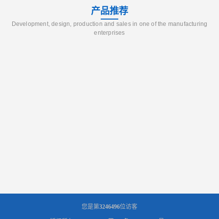
产品推荐
Development, design, production and sales in one of the manufacturing
enterprises
您是第
3246496
位访客