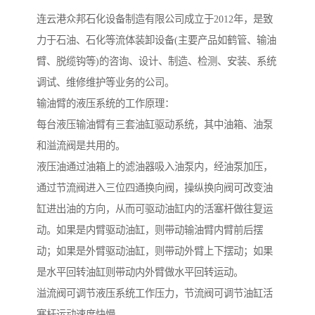
连云港众邦石化设备制造有限公司成立于2012年，是致
力于石油、石化等流体装卸设备(主要产品如鹤管、输油
臂、脱缆钩等)的咨询、设计、制造、检测、安装、系统
调试、维修维护等业务的公司。
输油臂的液压系统的工作原理：
每台液压输油臂有三套油缸驱动系统，其中油箱、油泵
和溢流阀是共用的。
液压油通过油箱上的滤油器吸入油泵内，经油泵加压，
通过节流阀进入三位四通换向阀，操纵换向阀可改变油
缸进出油的方向，从而可驱动油缸内的活塞杆做往复运
动。如果是内臂驱动油缸，则带动输油臂内臂前后摆
动；如果是外臂驱动油缸，则带动外臂上下摆动；如果
是水平回转油缸则带动内外臂做水平回转运动。
溢流阀可调节液压系统工作压力，节流阀可调节油缸活
塞杆运动速度快慢。