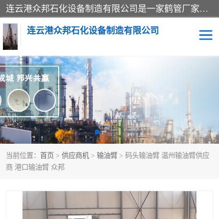
连云港众邦石化设备制造有限公司是一家鹤管厂家主营：鹤管、装车鹤管等，是致力于石油、石化等流体装卸设备(主要产品如鹤管、输油臂、脱缆钩等)的咨询、设计、制造、检测、安装指导、系统调试、维修维护等业务的公司。
连云港众邦石化设备制造有限公司
鹤管
顶部装卸鹤管
底部装卸鹤管
LNG低温鹤管
液氨鹤管
液化气鹤管
当前位置：
首页
>
供应商机
>
输油臂
> 码头输油臂 温州输油臂供应
鹤管配件
活动梯栈台
商 港口输油臂 众邦
输油臂
定量装车系统
撬装系统设备
装车鹤管