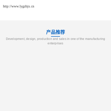
http://www.lygzbjx.cn
产品推荐
Development, design, production and sales in one of the manufacturing
enterprises