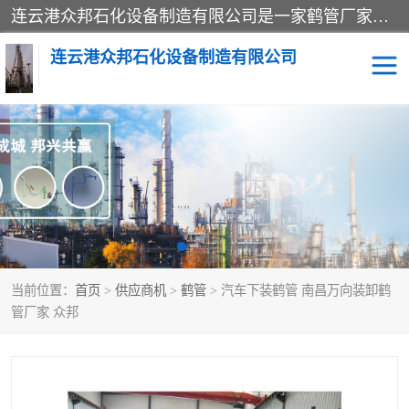
连云港众邦石化设备制造有限公司是一家鹤管厂家主营：鹤管、装车鹤管等，是致力于石油、石化等流体装卸设备(主要产品如鹤管、输油臂、脱缆钩等)的咨询、设计、制造、检测、安装指导、系统调试、维修维护等业务的公司。
连云港众邦石化设备制造有限公司
鹤管
顶部装卸鹤管
底部装卸鹤管
LNG低温鹤管
液氨鹤管
液化气鹤管
当前位置：
首页
>
供应商机
>
鹤管
> 汽车下装鹤管 南昌万向装卸鹤
鹤管配件
活动梯栈台
管厂家 众邦
输油臂
定量装车系统
撬装系统设备
装车鹤管