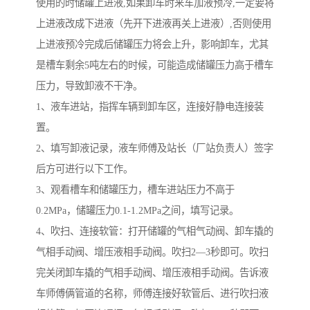
使用的时储罐上进液,如果卸车时来车加液预冷,一定要将
上进液改成下进液（先开下进液再关上进液）,否则使用
上进液预冷完成后储罐压力将会上升，影响卸车，尤其
是槽车剩余5吨左右的时候，可能造成储罐压力高于槽车
压力，导致卸液不干净。
1、液车进站，指挥车辆到卸车区，连接好静电连接装
置。
2、填写卸液记录，液车师傅及站长（厂站负责人）签字
后方可进行以下工作。
3、观看槽车和储罐压力，槽车进站压力不高于
0.2MPa，储罐压力0.1-1.2MPa之间，填写记录。
4、吹扫、连接软管：打开储罐的气相气动阀、卸车撬的
气相手动阀、增压液相手动阀。吹扫2—3秒即可。吹扫
完关闭卸车撬的气相手动阀、增压液相手动阀。告诉液
车师傅俩管道的名称，师傅连接好软管后、进行吹扫液