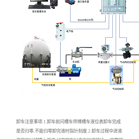
卸车注意事项:1.卸车前问槽车师傅槽车液位表卸车完成
是否归零,不能归零卸完液时指针刻度.2.卸车过程中进液