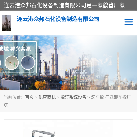
连云港众邦石化设备制造有限公司是一家鹤管厂家主营：鹤管、装车鹤管等，是致力于石油、石化等流体装卸设备(主要产品如鹤管、输油臂、脱缆钩等)的咨询、设计、制造、检测、安装指导、系统调试、维修维护等业务的公司。
连云港众邦石化设备制造有限公司
鹤管
顶部装卸鹤管
底部装卸鹤管
LNG低温鹤管
液氨鹤管
液化气鹤管
当前位置：
首页
>
供应商机
>
撬装系统设备
> 装车撬 宿迁卸车撬厂
鹤管配件
活动梯栈台
家
输油臂
定量装车系统
撬装系统设备
装车鹤管