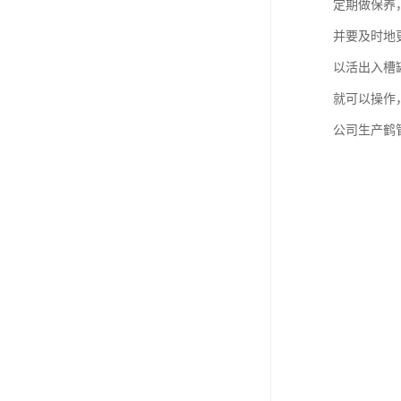
定期做保养
并要及时地
以活出入槽
就可以操作
公司生产鹤管