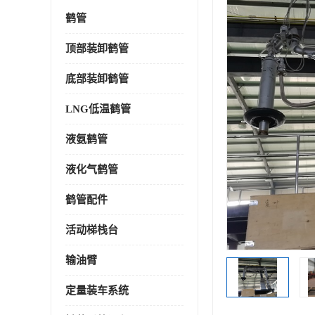
鹤管
顶部装卸鹤管
底部装卸鹤管
LNG低温鹤管
液氨鹤管
液化气鹤管
鹤管配件
活动梯栈台
输油臂
定量装车系统