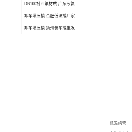
DN100衬四氟材质 广东液氨鹤管厂商
卸车增压撬 合肥低温撬厂家
卸车增压撬 扬州装车撬批发
低温鹤管