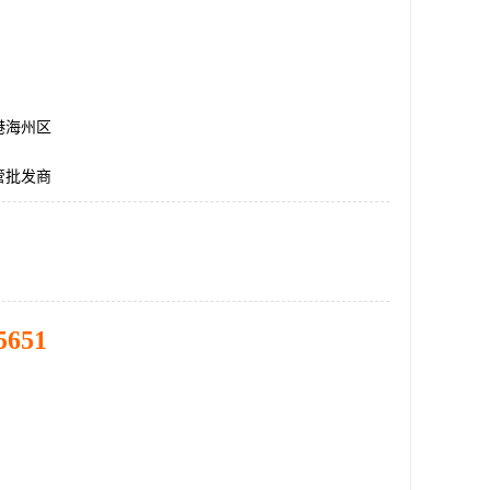
港海州区
管批发商
5651