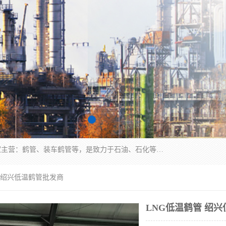
连云港众邦石化设备制造有限公司是一家鹤管厂家主营：鹤管、装车鹤管等，是致力于石油、石化等流体装卸设备(主要产品如鹤管、输油臂、脱缆钩等)的咨询、设计、制造、检测、安装指导、系统调试、维修维护等业务的公司。
管 绍兴低温鹤管批发商
LNG低温鹤管 绍