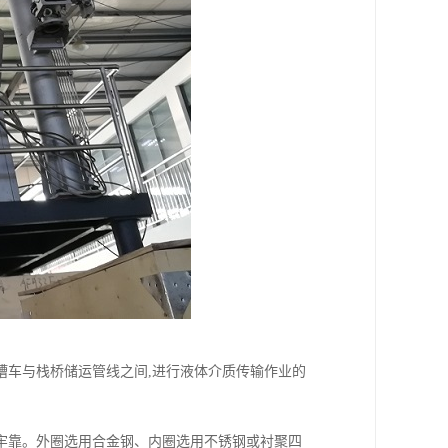
槽车与栈桥储运管线之间,进行液体介质传输作业的
牢靠。外圈选用合金钢、内圈选用不锈钢或衬聚四