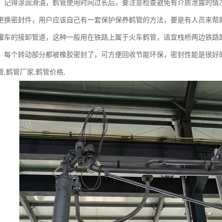
，记得涂润滑油，鹤管使用时间过长后，要注意检查避免有介质泄露的情
更换密封件，用户应该自己有一套保护保养鹤管的方法，要是有人员来帮
罐车的接卸管道，这种一般用在铁路上属于火车鹤管，适宜栈桥两边铁路
，每个转动部分都被橡胶密封了，可方便回收节能环保，密封性能是很好
,鹤管厂家,鹤管价格,