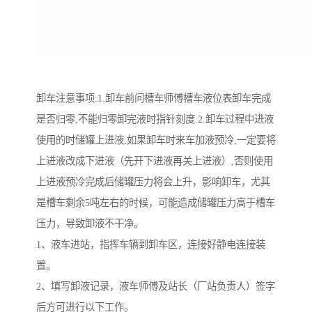
卸车注意事项:1.卸车前问槽车师傅槽车液位表卸车完成
是否归零,不能归零卸完液时指针刻度.2.卸车过程中进液
使用的时储罐上进液,如果卸车时来车加液预冷,一定要将
上进液改成下进液（先开下进液再关上进液）,否则使用
上进液预冷完成后储罐压力将会上升，影响卸车，尤其
是槽车剩余5吨左右的时候，可能造成储罐压力高于槽车
压力，导致卸液不干净。
1、液车进站，指挥车辆到卸车区，连接好静电连接装
置。
2、填写卸液记录，液车师傅及站长（厂站负责人）签字
后方可进行以下工作。