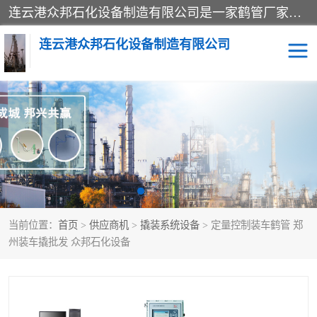
连云港众邦石化设备制造有限公司是一家鹤管厂家主营：鹤管、装车鹤管等，是致力于石油、石化等流体装卸设备(主要产品如鹤管、输油臂、脱缆钩等)的咨询、设计、制造、检测、安装指导、系统调试、维修维护等业务的公司。
连云港众邦石化设备制造有限公司
鹤管
顶部装卸鹤管
底部装卸鹤管
LNG低温鹤管
液氨鹤管
液化气鹤管
当前位置：
首页
>
供应商机
>
撬装系统设备
> 定量控制装车鹤管 郑
鹤管配件
活动梯栈台
州装车撬批发 众邦石化设备
输油臂
定量装车系统
撬装系统设备
装车鹤管