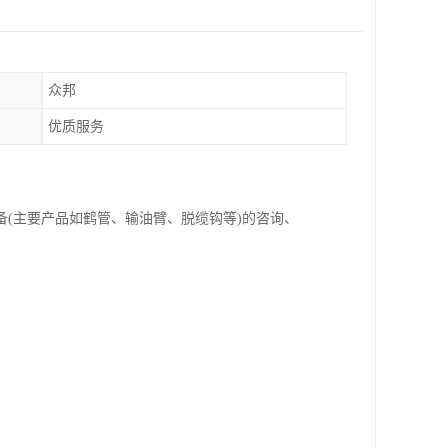
众邦
优质服务
备(主要产品如鹤管、输油臂、脱缆钩等)的咨询、