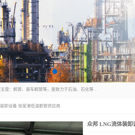
连云港众邦石化设备制造有限公司是一家鹤管厂家主营：鹤管、装车鹤管等，是致力于石油、石化等流体装卸设备(主要产品如鹤管、输油臂、脱缆钩等)的咨询、设计、制造、检测、安装指导、系统调试、维修维护等业务的公司。
流体装卸设备 张家港低温鹤管供应商
众邦 LNG流体装