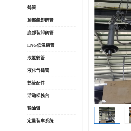
鹤管
顶部装卸鹤管
底部装卸鹤管
LNG低温鹤管
液氨鹤管
液化气鹤管
鹤管配件
活动梯栈台
输油臂
定量装车系统