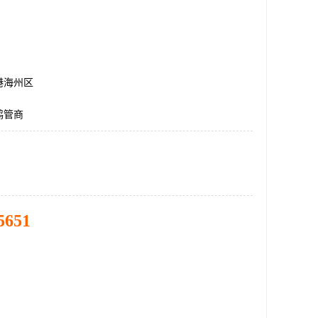
港海州区
鹤管商
5651