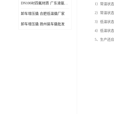
DN100衬四氟材质 广东液氨鹤管厂商
1）常温状
2）常温状
卸车增压撬 合肥低温撬厂家
3）低温状
卸车增压撬 扬州装车撬批发
4）低温状
5、生产还