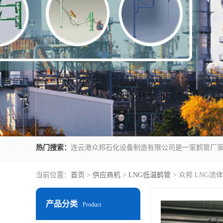
热门搜索：
当前位置：
首页
>
供应商机
>
LNG低温鹤管
> 众邦 LNG
产品分类
Product