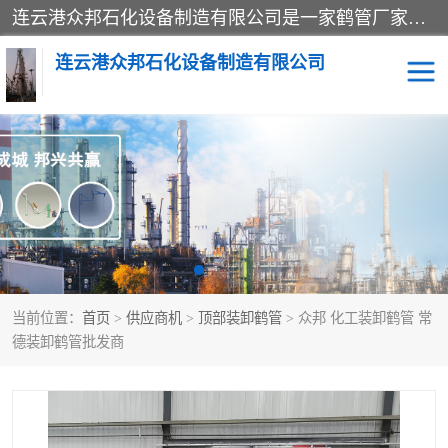
连云港众邦石化设备制造有限公司是一家鹤管厂家主营：鹤管、装车鹤管等，是致力于石油、石化等流体装卸设备(主要产品如鹤管、输油臂、脱缆钩等)的咨询、设计、制造、检测、安装指导、系统调试、维修维护等业务的公司。
连云港众邦石化设备制造有限公司
鹤管
顶部装卸鹤管
底部装卸鹤管
LNG低温鹤管
液氨鹤管
液化气鹤管
当前位置：
首页
>
供应商机
>
顶部装卸鹤管
> 众邦 化工装卸鹤管 常
鹤管配件
活动梯栈台
德装卸鹤管批发商
输油臂
定量装车系统
撬装系统设备
装车鹤管