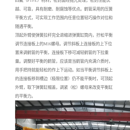
四氟（PTFE）材料，密封面经抛光处理，密封性能优
越、可靠，具有耐磨、耐腐蚀等优点。鹤管采用的压簧
平衡方式，可实现工作范围内任意位置轻巧操作对位和
随遇平衡。
顶起外臂使弹簧拉杆完全退缩进弹簧缸筒内，拧松平衡
调节连接板上的M16螺母。调节斜板上连接板的上下位
置来调鹤管的平衡，连接板下移可减轻鹤管的下拉重
量。调整好平衡的鹤管，应该是当鹤管内充满介质时，
用手把持就能轻松的作上下运动。如当平衡调节斜板上
的连接板移到槽边（极限位置）仍不能平衡时，可顶起
外臂，取下弹簧缸帽盖，调紧（松）螺母来改变平衡缸
的平衡力。