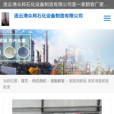
连云港众邦石化设备制造有限公司是一家鹤管厂家主营：鹤管、装车鹤管等，是致力于石油、石化等流体装卸设备(主要产品如鹤管、输油臂、脱缆钩等)的咨询、设计、制造、检测、安装指导、系统调试、维修维护等业务的公司。
连云港众邦石化设备制造有限公司
鹤管
顶部装卸鹤管
底部装卸鹤管
LNG低温鹤管
液氨鹤管
液化气鹤管
当前位置：
首页
>
供应商机
>
液氨鹤管
> 液氨用鹤管 淮安液氨鹤管
鹤管配件
活动梯栈台
批发
输油臂
定量装车系统
撬装系统设备
装车鹤管