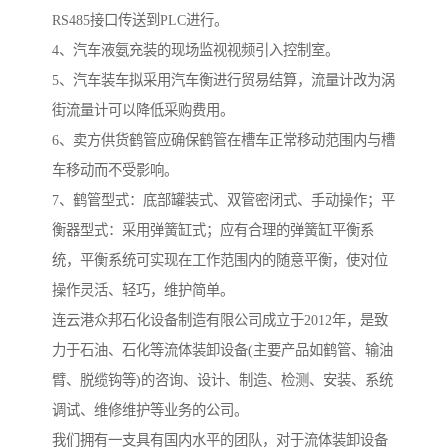
RS485接口传送到PLC进行。
4、汽车液氨充装的现场监视视频引入控制室。
5、汽车装车拟采用汽车衡进行贸易结算，流量计改为涡
街流量计可以降低采购费用。
6、卖方供货鹤管应确保鹤管在槽车正常移动范围内与槽
车移动而不受影响。
7、鹤管型式：底部罐装式、双管密闭式、手动操作；平
衡器型式：采用弹簧缸式；应有合理的弹簧缸平衡系
统，平衡系统可实现在工作范围内的随意平衡，使对位
操作灵活、轻巧，维护简单。
连云港众邦石化设备制造有限公司成立于2012年，是致
力于石油、石化等流体装卸设备(主要产品如鹤管、输油
臂、脱缆钩等)的咨询、设计、制造、检测、安装、系统
调试、维修维护等业务的公司。
我们拥有一支具有国内水平的团队，对于流体装卸设备