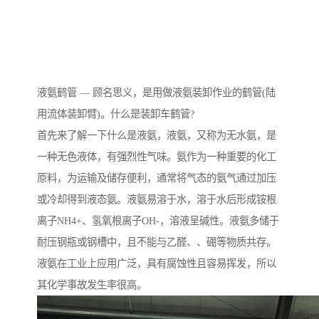
液氨鹤管 — 顾名思义，是用做液氨装卸作业的鹤管(陆
用流体装卸臂)。什么是装卸车鹤管?
首先来了解一下什么是液氨，液氨，又称为无水氨，是
一种无色液体，有强烈性气味。氨作为一种重要的化工
原料，为运输及储存便利，通常将气态的氨气通过加压
或冷却得到液态氨。液氨易溶于水，溶于水后形成铵根
离子NH4+、氢氧根离子OH-，溶液呈碱性。液氨多储于
耐压钢瓶或钢槽中，且不能与乙醛、、硼等物质共存。
液氨在工业上应用广泛，具有腐蚀性且容易挥发，所以
其化学事故发生率很高。