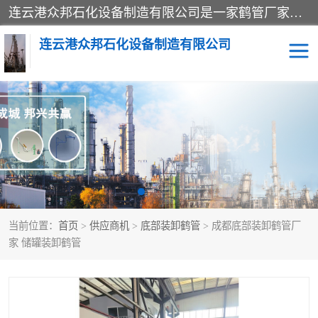
连云港众邦石化设备制造有限公司是一家鹤管厂家主营：鹤管、装车鹤管等，是致力于石油、石化等流体装卸设备(主要产品如鹤管、输油臂、脱缆钩等)的咨询、设计、制造、检测、安装指导、系统调试、维修维护等业务的公司。
连云港众邦石化设备制造有限公司
鹤管
顶部装卸鹤管
底部装卸鹤管
LNG低温鹤管
液氨鹤管
液化气鹤管
当前位置：
首页
>
供应商机
>
底部装卸鹤管
> 成都底部装卸鹤管厂
鹤管配件
活动梯栈台
家 储罐装卸鹤管
输油臂
定量装车系统
撬装系统设备
装车鹤管