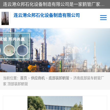
连云港众邦石化设备制造有限公司是一家鹤管厂家主营：鹤管、装车鹤管等，是致力于石油、石化等流体装卸设备(主要产品如鹤管、输油臂、脱缆钩等)的咨询、设计、制造、检测、安装指导、系统调试、维修维护等业务的公司。
连云港众邦石化设备制造有限公司
鹤管
顶部装卸鹤管
底部装卸鹤管
LNG低温鹤管
液氨鹤管
液化气鹤管
当前位置：
首页
>
供应商机
>
底部装卸鹤管
> 济南底部装车鹤管厂
鹤管配件
活动梯栈台
家 顶部装卸鹤管
输油臂
定量装车系统
撬装系统设备
装车鹤管