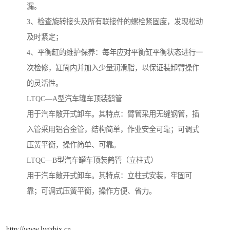
漏。
3、检查旋转接头及所有联接件的螺栓紧固度，发现松动
及时紧定；
4、平衡缸的维护保养：每年应对平衡缸平衡状态进行一
次检修，缸筒内并加入少量润滑脂，以保证装卸臂操作
的灵活性。
LTQC—A型汽车罐车顶装鹤管
用于汽车敞开式卸车。其特点：臂管采用无缝钢管，插
入管采用铝合金管，结构简单，作业安全可靠；可调式
压簧平衡，操作简单、可靠。
LTQC—B型汽车罐车顶装鹤管（立柱式）
用于汽车敞开式卸车。其特点：立柱式安装，牢固可
靠；可调式压簧平衡，操作方便、省力。
http://www.lygzbjx.cn