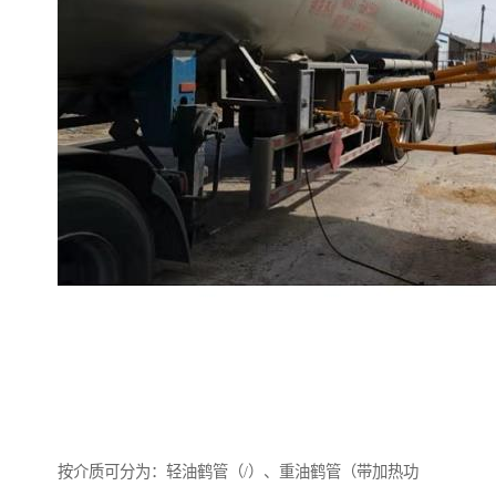
按介质可分为：轻油鹤管（/）、重油鹤管（带加热功