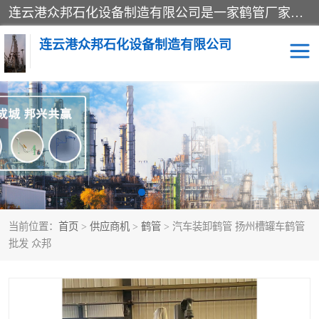
连云港众邦石化设备制造有限公司是一家鹤管厂家主营：鹤管、装车鹤管等，是致力于石油、石化等流体装卸设备(主要产品如鹤管、输油臂、脱缆钩等)的咨询、设计、制造、检测、安装指导、系统调试、维修维护等业务的公司。
连云港众邦石化设备制造有限公司
鹤管
顶部装卸鹤管
底部装卸鹤管
LNG低温鹤管
液氨鹤管
液化气鹤管
当前位置：
首页
>
供应商机
>
鹤管
> 汽车装卸鹤管 扬州槽罐车鹤管
鹤管配件
活动梯栈台
批发 众邦
输油臂
定量装车系统
撬装系统设备
装车鹤管