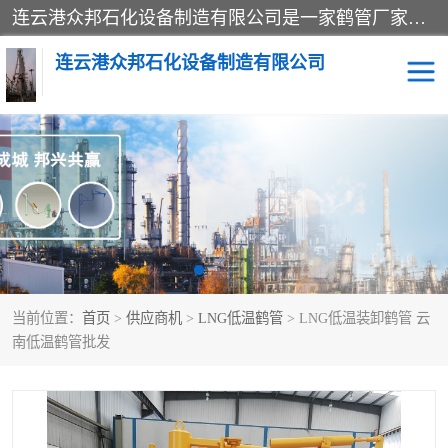
连云港众邦石化设备制造有限公司是一家鹤管厂家主营：鹤管、装车鹤管等，是致力于石油、石化等流体装卸设备(主要产品如鹤管、输油臂、脱缆钩等)的咨询、设计、制造、检测、安装指导、系统调试、维修维护等业务的公司。
连云港众邦石化设备制造有限公司
鹤管
顶部装卸鹤管
底部装卸鹤管
LNG低温鹤管
液氨鹤管
液化气鹤管
当前位置：
首页
>
供应商机
>
LNG低温鹤管
> LNG低温装卸鹤管 云
鹤管配件
活动梯栈台
南低温鹤管批发
输油臂
定量装车系统
撬装系统设备
装车鹤管