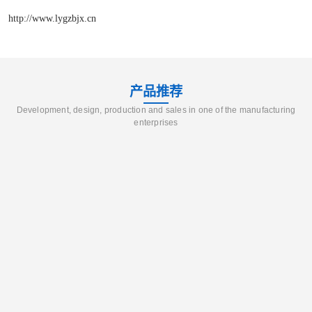
http://www.lygzbjx.cn
产品推荐
Development, design, production and sales in one of the manufacturing
enterprises